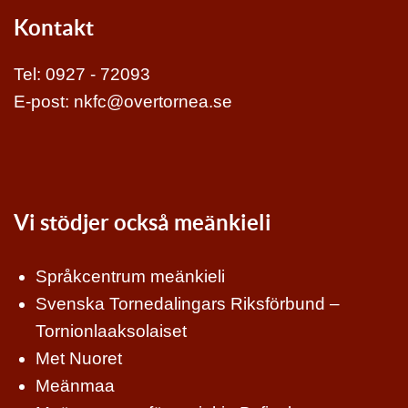
Kontakt
Tel:
0927 - 72093
E-post:
nkfc@overtornea.se
Vi stödjer också meänkieli
Språkcentrum meänkieli
Svenska Tornedalingars Riksförbund –
Tornionlaaksolaiset
Met Nuoret
Meänmaa