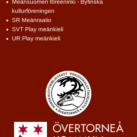
Meänsuomen föreeninki - Byfinska
kulturföreningen
SR Meänraatio
SVT Play meänkieli
UR Play meänkieli