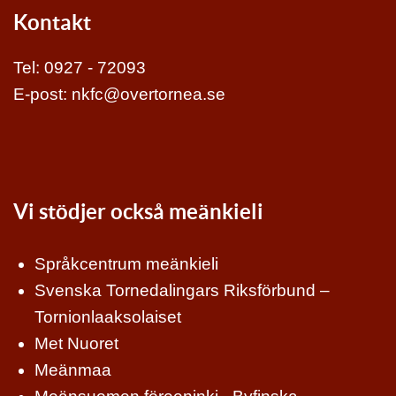
Kontakt
Tel:
0927 - 72093
E-post:
nkfc@overtornea.se
Vi stödjer också meänkieli
Språkcentrum meänkieli
Svenska Tornedalingars Riksförbund –
Tornionlaaksolaiset
Met Nuoret
Meänmaa