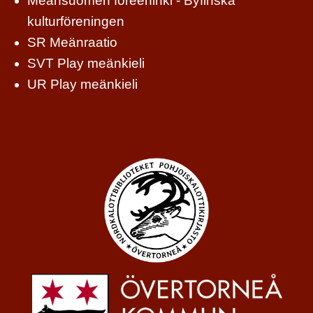
Meänsuomen föreeninki - Byfinska
kulturföreningen
SR Meänraatio
SVT Play meänkieli
UR Play meänkieli