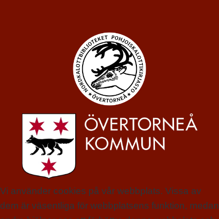
Vi använder cookies på vår webbplats. Vissa av
dem är väsentliga för webbplatsens funktion, medan