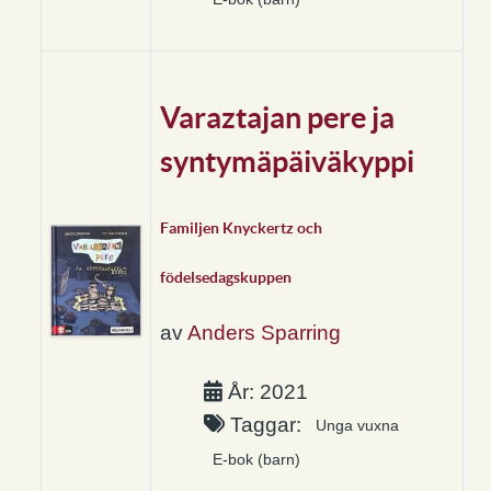
Varaztajan pere ja
syntymäpäiväkyppi
Familjen Knyckertz och
födelsedagskuppen
av
Anders Sparring
År: 2021
Taggar:
Unga vuxna
E-bok (barn)