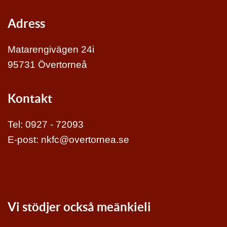
Adress
Matarengivägen 24i
95731 Övertorneå
Kontakt
Tel:
0927 - 72093
E-post:
nkfc@overtornea.se
Vi stödjer också meänkieli